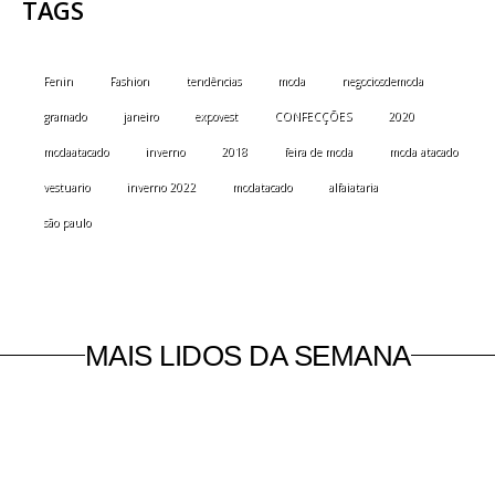
TAGS
Fenin
Fashion
tendências
moda
negociosdemoda
gramado
janeiro
expovest
CONFECÇÕES
2020
modaatacado
inverno
2018
feira de moda
moda atacado
vestuario
inverno 2022
modatacado
alfaiataria
são paulo
MAIS LIDOS DA SEMANA