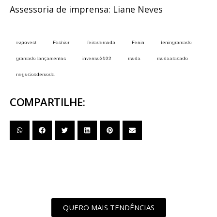
Assessoria de imprensa:
Liane Neves
expovest
Fashion
feirademoda
Fenin
feningramado
gramado lançamentos
invermo2022
moda
modaatacado
negociosdemoda
COMPARTILHE:
QUERO MAIS TENDÊNCIAS