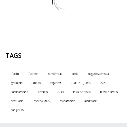
TAGS
Fenin
Fashion
tendências
moda
negociosdemoda
gramado
janeiro
expovest
CONFECÇÕES
2020
modaatacado
inverno
2018
feira de moda
moda atacado
vestuario
inverno 2022
modatacado
alfaiataria
são paulo