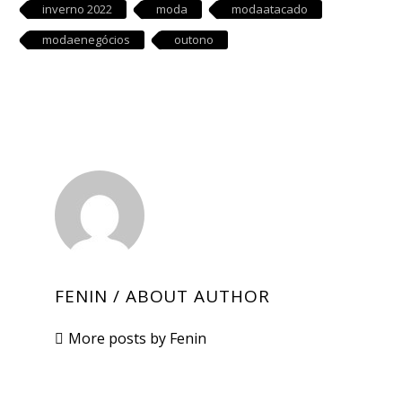
inverno 2022
moda
modaatacado
modaenegócios
outono
FENIN
/ ABOUT AUTHOR
More posts by Fenin