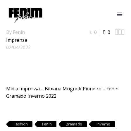



By Fenin
0
0
Imprensa
02/04/2022
Mídia Impressa – Bibiana Mugnol/ Pioneiro – Fenin
Gramado Inverno 2022
Fashion
Fenin
gramado
inverno