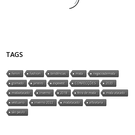
TAGS
Fenin
Fashion
tendências
moda
negociosdemoda
gramado
janeiro
expovest
CONFECÇÕES
2020
modaatacado
inverno
2018
feira de moda
moda atacado
vestuario
inverno 2022
modatacado
alfaiataria
são paulo