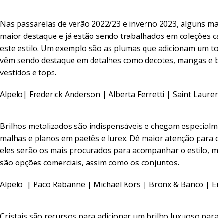
Nas passarelas de verão 2022/23 e inverno 2023, alguns m
maior destaque e já estão sendo trabalhados em coleções c
este estilo. Um exemplo são as plumas que adicionam um t
vêm sendo destaque em detalhes como decotes, mangas e ba
vestidos e tops.
Alpelo
| Frederick Anderson | Alberta Ferretti | Saint Laure
Brilhos metalizados são indispensáveis e chegam especialm
malhas e planos em paetês e lurex. Dê maior atenção para o
eles serão os mais procurados para acompanhar o estilo, 
são opções comerciais, assim como os conjuntos.
Alpelo
| Paco Rabanne | Michael Kors | Bronx & Banco |
E
Cristais são recursos para adicionar um brilho luxuoso par