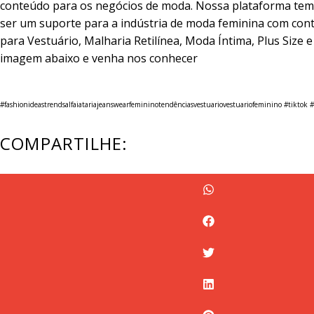
conteúdo para os negócios de moda. Nossa plataforma te
ser um suporte para a indústria de moda feminina com co
para Vestuário, Malharia Retilínea, Moda Íntima, Plus Size e 
imagem abaixo e venha nos conhecer
#fashionideastrends
alfaiataria
jeanswearfeminino
tendências
vestuario
vestuariofeminino #tiktok 
COMPARTILHE: