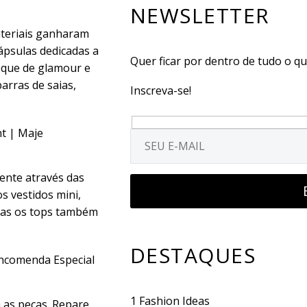
NEWSLETTER
ateriais ganharam
ápsulas dedicadas a
Quer ficar por dentro de tudo o q
oque de glamour e
rras de saias,
Inscreva-se!
Hidden
nt | Maje
fields
ente através das
s vestidos mini,
mas os tops também
DESTAQUES
ncomenda Especial
1
Fashion Ideas
a as peças. Repare