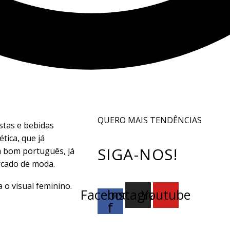
QUERO MAIS TENDÊNCIAS
stas e bebidas
ética, que já
SIGA-NOS!
 bom português, já
rcado de moda.
a o visual feminino.
Facebook-
Instagram
Youtube
f