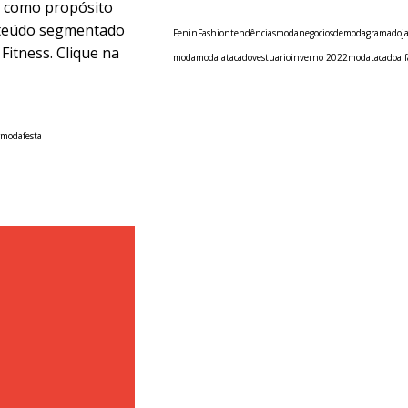
m como propósito
nteúdo segmentado
Fenin
Fashion
tendências
moda
negociosdemoda
gramado
j
Fitness. Clique na
moda
moda atacado
vestuario
inverno 2022
modatacado
al
#modafesta