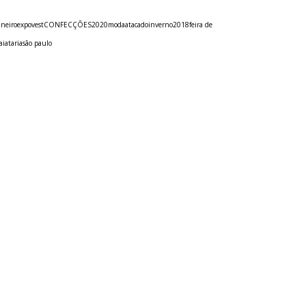
aneiro
expovest
CONFECÇÕES
2020
modaatacado
inverno
2018
feira de
faiataria
são paulo