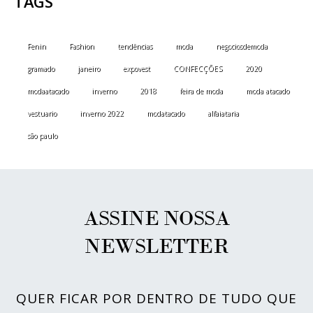
TAGS
Fenin
Fashion
tendências
moda
negociosdemoda
gramado
janeiro
expovest
CONFECÇÕES
2020
modaatacado
inverno
2018
feira de moda
moda atacado
vestuario
inverno 2022
modatacado
alfaiataria
são paulo
ASSINE NOSSA
NEWSLETTER
QUER FICAR POR DENTRO DE TUDO QUE