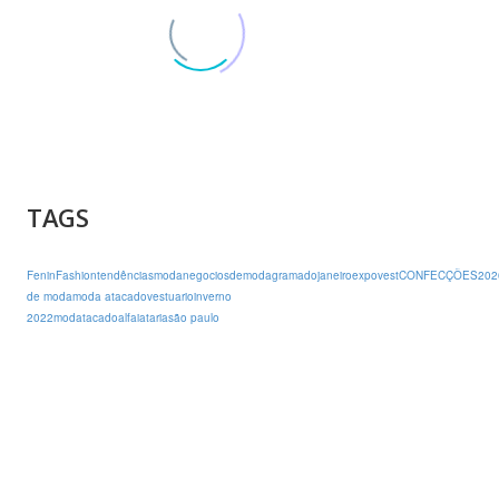
TAGS
Fenin
Fashion
tendências
moda
negociosdemoda
gramado
janeiro
expovest
CONFECÇÕES
202
de moda
moda atacado
vestuario
inverno
2022
modatacado
alfaiataria
são paulo