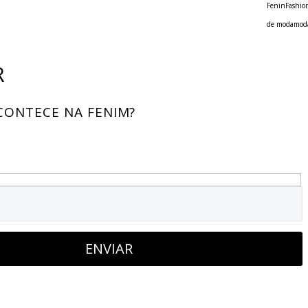
Fenin
Fashio
de moda
moda
R
CONTECE NA FENIM?