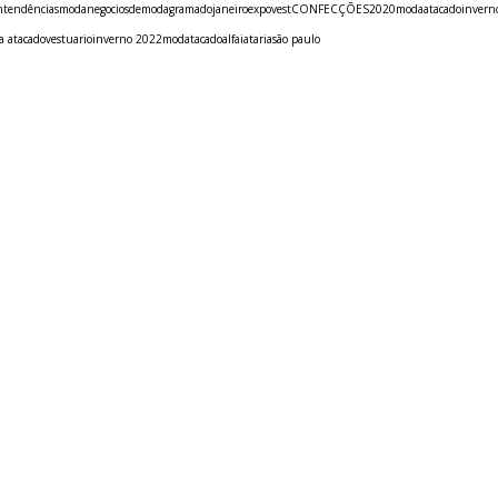
n
tendências
moda
negociosdemoda
gramado
janeiro
expovest
CONFECÇÕES
2020
modaatacado
invern
 atacado
vestuario
inverno 2022
modatacado
alfaiataria
são paulo