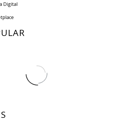
a Digital
tplace
PULAR
GS