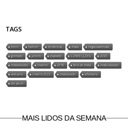
TAGS
Fenin
Fashion
tendências
moda
negociosdemoda
gramado
janeiro
expovest
CONFECÇÕES
2020
modaatacado
inverno
2018
feira de moda
moda atacado
vestuario
inverno 2022
modatacado
alfaiataria
são paulo
MAIS LIDOS DA SEMANA