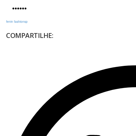
fenin fashion
sp
COMPARTILHE: