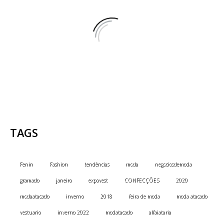
TAGS
Fenin
Fashion
tendências
moda
negociosdemoda
gramado
janeiro
expovest
CONFECÇÕES
2020
modaatacado
inverno
2018
feira de moda
moda atacado
vestuario
inverno 2022
modatacado
alfaiataria