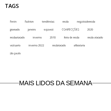
TAGS
Fenin
Fashion
tendências
moda
negociosdemoda
gramado
janeiro
expovest
CONFECÇÕES
2020
modaatacado
inverno
2018
feira de moda
moda atacado
vestuario
inverno 2022
modatacado
alfaiataria
são paulo
MAIS LIDOS DA SEMANA