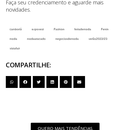
Faça seu credenciamento e aguarde mais
novidades.
camboriú
expovest
Fashion
feirademoda
Fenin
moda
modaatacado
negociosdemoda
verão2022/23
vistafair
COMPARTILHE:
QUERO MAIS TENDÊNCIAS