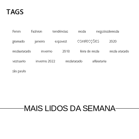
TAGS
Fenin
Fashion
tendências
moda
negociosdemoda
gramado
janeiro
expovest
CONFECÇÕES
2020
modaatacado
inverno
2018
feira de moda
moda atacado
vestuario
inverno 2022
modatacado
alfaiataria
são paulo
MAIS LIDOS DA SEMANA