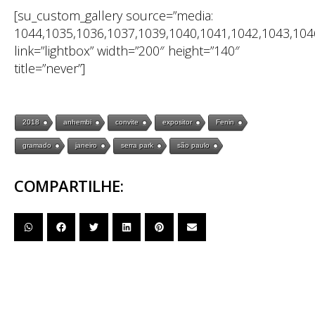
[su_custom_gallery source=”media:
1044,1035,1036,1037,1039,1040,1041,1042,1043,104
link=”lightbox” width=”200″ height=”140″
title=”never”]
2018
anhembi
convite
expositor
Fenin
gramado
janeiro
serra park
são paulo
COMPARTILHE: