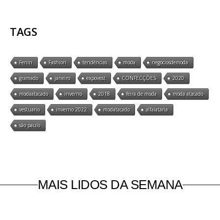
TAGS
Fenin
Fashion
tendências
moda
negociosdemoda
gramado
janeiro
expovest
CONFECÇÕES
2020
modaatacado
inverno
2018
feira de moda
moda atacado
vestuario
inverno 2022
modatacado
alfaiataria
são paulo
MAIS LIDOS DA SEMANA