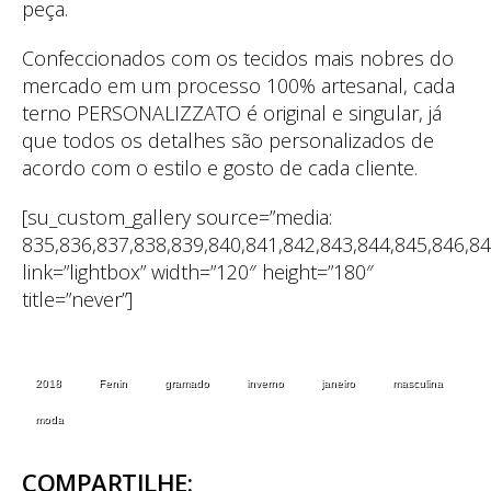
peça.
Confeccionados com os tecidos mais nobres do
mercado em um processo 100% artesanal, cada
terno PERSONALIZZATO é original e singular, já
que todos os detalhes são personalizados de
acordo com o estilo e gosto de cada cliente.
[su_custom_gallery source=”media:
835,836,837,838,839,840,841,842,843,844,845,846,84
link=”lightbox” width=”120″ height=”180″
title=”never”]
2018
Fenin
gramado
inverno
janeiro
masculina
moda
COMPARTILHE: