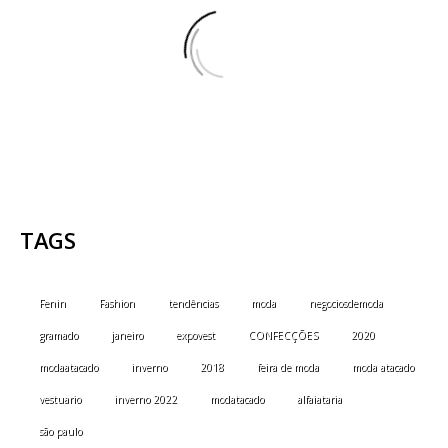
TAGS
Fenin
Fashion
tendências
moda
negociosdemoda
gramado
janeiro
expovest
CONFECÇÕES
2020
modaatacado
inverno
2018
feira de moda
moda atacado
vestuario
inverno 2022
modatacado
alfaiataria
são paulo