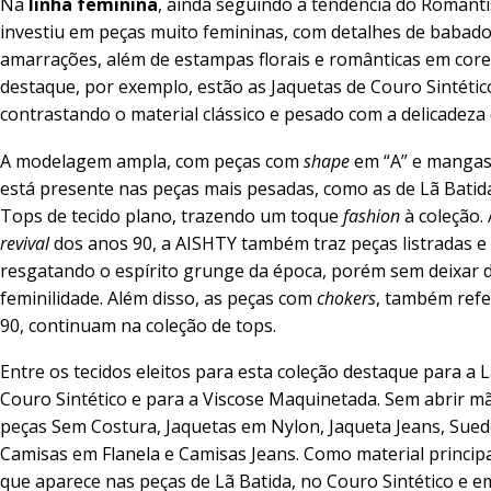
Na
linha feminina
, ainda seguindo a tendência do Romant
investiu em peças muito femininas, com detalhes de babados
amarrações, além de estampas florais e românticas em core
destaque, por exemplo, estão as Jaquetas de Couro Sintéti
contrastando o material clássico e pesado com a delicadeza 
A modelagem ampla, com peças com
shape
em “A” e mangas
está presente nas peças mais pesadas, como as de Lã Batid
Tops de tecido plano, trazendo um toque
fashion
à coleção
revival
dos anos 90, a AISHTY também traz peças listradas e 
resgatando o espírito grunge da época, porém sem deixar d
feminilidade. Além disso, as peças com
chokers
, também refe
90, continuam na coleção de tops.
Entre os tecidos eleitos para esta coleção destaque para a L
Couro Sintético e para a Viscose Maquinetada. Sem abrir mã
peças Sem Costura, Jaquetas em Nylon, Jaqueta Jeans, Sued
Camisas em Flanela e Camisas Jeans. Como material principa
que aparece nas peças de Lã Batida, no Couro Sintético e 