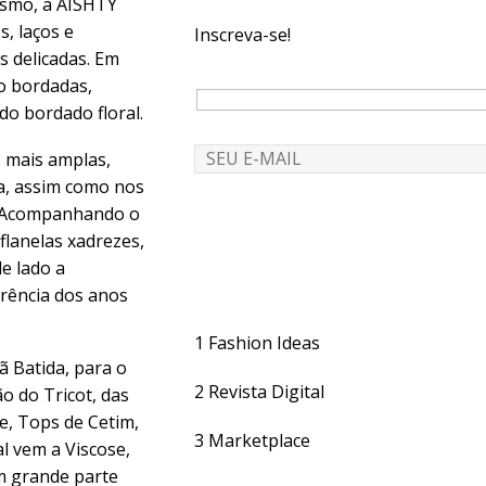
ismo, a AISHTY
, laços e
Inscreva-se!
s delicadas. Em
co bordadas,
do bordado floral.
 mais amplas,
a, assim como nos
. Acompanhando o
flanelas xadrezes,
e lado a
rência dos anos
1
Fashion Ideas
ã Batida, para o
2
Revista Digital
o do Tricot, das
e, Tops de Cetim,
3
Marketplace
l vem a Viscose,
em grande parte