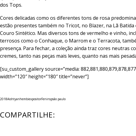
dos Tops.
Cores delicadas como os diferentes tons de rosa predomina
estão presentes também no Tricot, no Blazer, na Lã Batid
Couro Sintético. Mas diversos tons de vermelho e vinho, inc
terrosos como o Conhaque, o Marrom e o Terracota, tam
presença. Para fechar, a coleção ainda traz cores neutras 
cremes, tanto nas peças mais leves, quanto nas mais pesada
[su_custom_gallery source=”media: 882,881,880,879,878,877″
width=”120″ height=”180″ title=”never”]
2018
Aishty
anhembi
expositor
Fenin
sp
são paulo
COMPARTILHE: