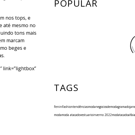
POPULAR
m nos tops, e
a e até mesmo no
luindo tons mais
bém marcam
como beges e
s.
 link=”lightbox”
TAGS
Fenin
Fashion
tendências
moda
negociosdemoda
gramado
jan
moda
moda atacado
vestuario
inverno 2022
modatacado
alfai