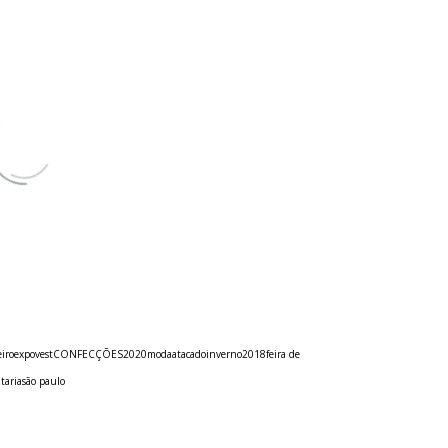
eiro
expovest
CONFECÇÕES
2020
modaatacado
inverno
2018
feira de
ataria
são paulo