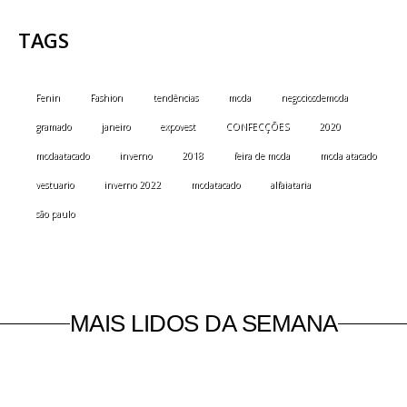
TAGS
Fenin
Fashion
tendências
moda
negociosdemoda
gramado
janeiro
expovest
CONFECÇÕES
2020
modaatacado
inverno
2018
feira de moda
moda atacado
vestuario
inverno 2022
modatacado
alfaiataria
são paulo
MAIS LIDOS DA SEMANA