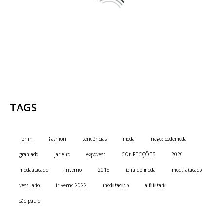
TAGS
Fenin
Fashion
tendências
moda
negociosdemoda
gramado
janeiro
expovest
CONFECÇÕES
2020
modaatacado
inverno
2018
feira de moda
moda atacado
vestuario
inverno 2022
modatacado
alfaiataria
são paulo