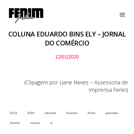
COLUNA EDUARDO BINS ELY – JORNAL
DO COMÉRCIO
12/01/2020
(Clipagem por Liane Neves – Assessoria de
Imprensa Fenin)
2019
2020
eduardo
Fashion
Fenin
gramado
inverno
outono
rs