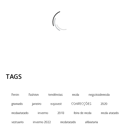
TAGS
Fenin
Fashion
tendências
moda
negociosdemoda
gramado
janeiro
expovest
CONFECÇÕES
2020
modaatacado
inverno
2018
feira de moda
moda atacado
vestuario
inverno 2022
modatacado
alfaiataria